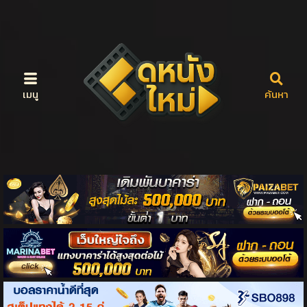
เมนู
ค้นหา