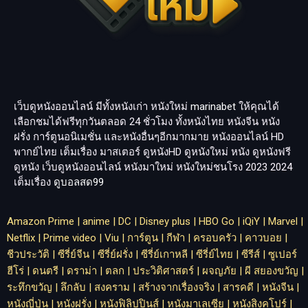
เว็บดูหนังออนไลน์ มีทั้งหนังเก่า หนังใหม่
marinabet
ให้คุณได้
เลือกชมได้ฟรีทุกวันตลอด 24 ชั่วโมง ทั้งหนังไทย หนังจีน หนัง
ฝรั่ง การ์ตูนอนิเมชั่น และหนังอื่นๆอีกมากมาย หนังออนไลน์ HD
พากย์ไทย เต็มเรื่อง มาสเตอร์ ดูหนังHD ดูหนังใหม่ หนัง ดูหนังฟรี
ดูหนัง เว็บดูหนังออนไลน์ หนังมาใหม่ หนังใหม่ชนโรง 2023 2024
เต็มเรื่อง
ดูบอลสด99
Amazon Prime
|
anime
|
DC
|
Disney plus
|
HBO Go
|
iQiY
|
Marvel
|
Netflix
|
Prime video
|
Viu
|
การ์ตูน
|
กีฬา
|
ครอบครัว
|
คาวบอย
|
ชีวประวัติ
|
ซีรี่ย์จีน
|
ซีรี่ย์ฝรั่ง
|
ซีรี่ย์เกาหลี
|
ซีรี่ย์ไทย
|
ซีรีส์
|
ซูเปอร์
ฮีโร่
|
ดนตรี
|
ดราม่า
|
ตลก
|
ประวิติศาสตร์
|
ผจญภัย
|
ผี สยองขวัญ
|
ระทึกขวัญ
|
ลึกลับ
|
สงคราม
|
สร้างจากเรื่องจริง
|
สารคดี
|
หนังจีน
|
หนังญี่ปุ่น
|
หนังฝรั่ง
|
หนังฟิลิปปินส์
|
หนังมาเลเซีย
|
หนังสิงคโปร์
|