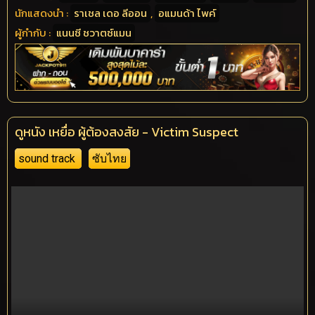
นักแสดงนำ :
ราเชล เดอ ลีออน
,
อแมนด้า ไพค์
ผู้กำกับ :
แนนซี ชวาตซ์แมน
ดูหนัง เหยื่อ ผู้ต้องสงสัย - Victim Suspect
sound track
ซับไทย