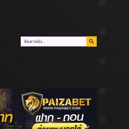
Search Button
Search
for: