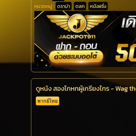
หมวดหมู่ :
ดราม่า
,
ตลก
,
หนังฝรั่ง
ดูหนัง สองโกหกผู้เกรียงไกร - Wag t
พากย์ไทย