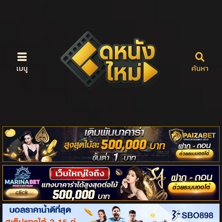
เมนู
ค้นหา