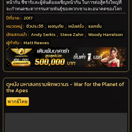
หน้ากัน ซีซาร์และผู้พันต้องเผชิญหน้ากัน ในการต่อสู้ครั้งใหญ่ที่
จะกำหนดชะตากรรมสายพันธุ์ของพวกเขาและอนาคตของโลก
ปีที่ฉาย :
2017
หมวดหมู่ :
ชีวประวัติ
,
ผจญภัย
,
หนังฝรั่ง
,
แอคชั่น
นักแสดงนำ :
Andy Serkis
,
Steve Zahn
,
Woody Harrelson
ผู้กำกับ :
Matt Reeves
ดูหนัง มหาสงครามพิภพวานร - War for the Planet of
the Apes
พากย์ไทย