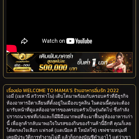
เรื่องย่อ WELCOME TO MAMA’S ร้านอาหารอิ่มรัก 2022
เอมี่ (เมลานี สวัวรฟาโน) เติบโตมาพร้อมกับครอบครัวที่มีธุรกิจ
ห้องอาหารอิตาเลียนที่ตั้งอยู่ในเมืองบรูคลิน ในตอนนี้คุณจะต้อง
มารับหน้าที่ดูแลห้องอาหารของครอบครัวเป็นรุ่นถัดไป ซึ่งกำลัง
ปรารถนาเชฟที่เก่งและก็มีฝีมือมากพอที่จะมาฟื้นฟูห้องอาหารเก่า
นี้ เพื่อลูกค้ากลับมาพอใจในรสของกินของร้านค้านี้อีกที คุณก็เลย
ได้ตกลงใจเลือก แฟรงค์ (แดเนียล ดิ โทมัสโซ่) เชฟชายหนุ่มที่
เคยมีประวัติการทำงานไม่ดี แล้วก็ถูกลงบัญชีดำเอาไว้ แต่ว่าเขา