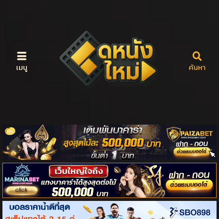
เมนู
ค้นหา