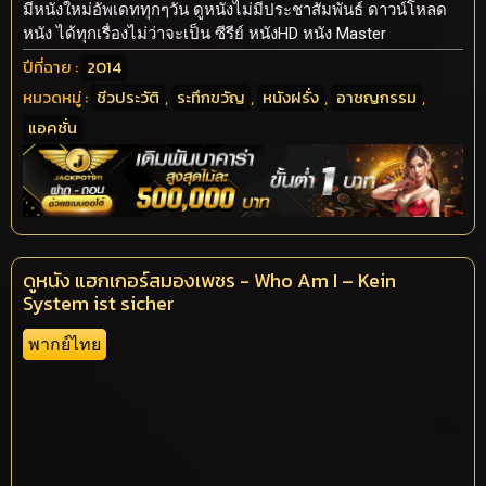
มีหนังใหม่อัพเดททุกๆวัน ดูหนังไม่มีประชาสัมพันธ์ ดาวน์โหลด
หนัง ได้ทุกเรื่องไม่ว่าจะเป็น ซีรีย์ หนังHD หนัง Master
ปีที่ฉาย :
2014
หมวดหมู่ :
ชีวประวัติ
,
ระทึกขวัญ
,
หนังฝรั่ง
,
อาชญกรรม
,
แอคชั่น
ดูหนัง แฮกเกอร์สมองเพชร - Who Am I – Kein
System ist sicher
พากย์ไทย