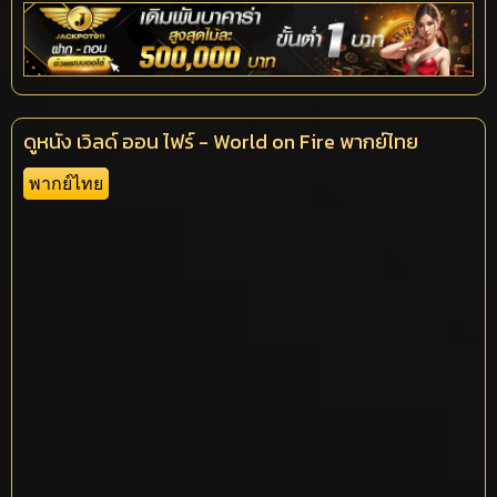
ดูหนัง เวิลด์ ออน ไฟร์ - World on Fire พากย์ไทย
พากย์ไทย