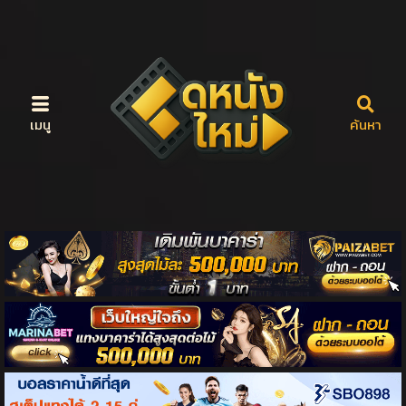
เมนู
ค้นหา