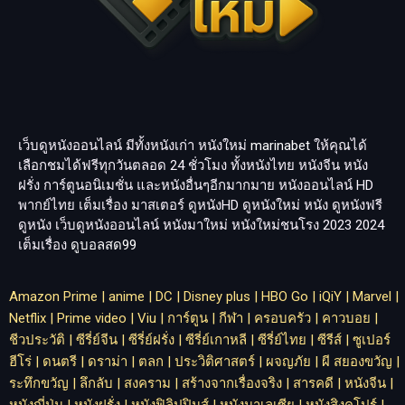
เว็บดูหนังออนไลน์ มีทั้งหนังเก่า หนังใหม่
marinabet
ให้คุณได้
เลือกชมได้ฟรีทุกวันตลอด 24 ชั่วโมง ทั้งหนังไทย หนังจีน หนัง
ฝรั่ง การ์ตูนอนิเมชั่น และหนังอื่นๆอีกมากมาย หนังออนไลน์ HD
พากย์ไทย เต็มเรื่อง มาสเตอร์ ดูหนังHD ดูหนังใหม่ หนัง ดูหนังฟรี
ดูหนัง เว็บดูหนังออนไลน์ หนังมาใหม่ หนังใหม่ชนโรง 2023 2024
เต็มเรื่อง
ดูบอลสด99
Amazon Prime
|
anime
|
DC
|
Disney plus
|
HBO Go
|
iQiY
|
Marvel
|
Netflix
|
Prime video
|
Viu
|
การ์ตูน
|
กีฬา
|
ครอบครัว
|
คาวบอย
|
ชีวประวัติ
|
ซีรี่ย์จีน
|
ซีรี่ย์ฝรั่ง
|
ซีรี่ย์เกาหลี
|
ซีรี่ย์ไทย
|
ซีรีส์
|
ซูเปอร์
ฮีโร่
|
ดนตรี
|
ดราม่า
|
ตลก
|
ประวิติศาสตร์
|
ผจญภัย
|
ผี สยองขวัญ
|
ระทึกขวัญ
|
ลึกลับ
|
สงคราม
|
สร้างจากเรื่องจริง
|
สารคดี
|
หนังจีน
|