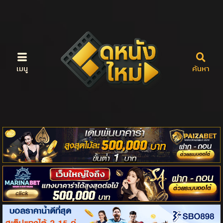
เมนู
ค้นหา